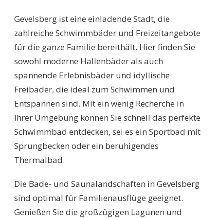
SCHWIMMBÄDER
GEVELSBERG:
Gevelsberg ist eine einladende Stadt, die
ENTDECKEN
SIE
zahlreiche Schwimmbäder und Freizeitangebote
DIE
für die ganze Familie bereithält. Hier finden Sie
BESTEN
SCHWIMMSPOTS
sowohl moderne Hallenbäder als auch
FÜR
spannende Erlebnisbäder und idyllische
DIE
GANZE
Freibäder, die ideal zum Schwimmen und
FAMILIE
Entspannen sind. Mit ein wenig Recherche in
Ihrer Umgebung können Sie schnell das perfekte
Schwimmbad entdecken, sei es ein Sportbad mit
Sprungbecken oder ein beruhigendes
Thermalbad.
Die Bade- und Saunalandschaften in Gevelsberg
sind optimal für Familienausflüge geeignet.
Genießen Sie die großzügigen Lagunen und