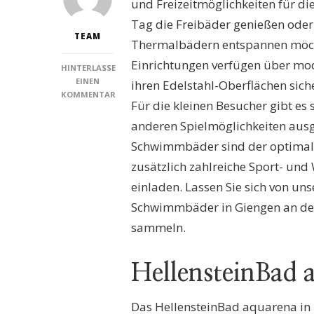
und Freizeitmöglichkeiten für di
Tag die Freibäder genießen oder
TEAM
Thermalbädern entspannen möchte
Einrichtungen verfügen über m
HINTERLASSE
EINEN
ihren Edelstahl-Oberflächen sich
KOMMENTAR
Für die kleinen Besucher gibt es
ZU
SCHWIMMBÄDER
anderen Spielmöglichkeiten ausge
GIENGEN
Schwimmbäder sind der optimale 
AN
DER
zusätzlich zahlreiche Sport- un
BRENZ:
einladen. Lassen Sie sich von u
ENTDECKEN
SIE
Schwimmbäder in Giengen an der
DIE
sammeln.
BESTEN
BADE-
UND
HellensteinBad 
FREIZEITMÖGLICHKEITEN
FÜR
DIE
Das HellensteinBad aquarena in
GANZE