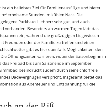
 ist ein beliebtes Ziel für Familienausflüge und bietet
0 m² erholsame Stunden im kühlen Nass. Die
egelegene Parkhaus Liebherr sehr gut, und auch
sind vorhanden. Besonders an warmen Tagen lädt das
spannen ein, während die großzügigen Liegewiesen
it Freunden oder der Familie zu treffen und einen
chlechtwetter gibt es hier ebenfalls Möglichkeiten, den
 Die Öffnungszeiten variieren, wobei der Saisonbeginn in
nd das Freibad bis zum Saisonende im September
hwimmbad beeindruckt zudem durch seine chlorfreie
undes Badevergnügen verspricht. Insgesamt bietet das
ombination aus Abenteuer und Entspannung für die
ach an der Riß