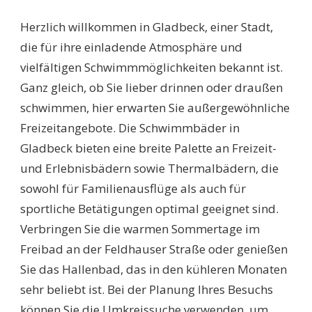
SCHWIMMBÄDER
GLADBECK:
Herzlich willkommen in Gladbeck, einer Stadt,
ENTDECKEN
SIE
die für ihre einladende Atmosphäre und
DIE
vielfältigen Schwimmmöglichkeiten bekannt ist.
BESTEN
ANGEBOTE,
Ganz gleich, ob Sie lieber drinnen oder draußen
ÖFFNUNGSZEITEN
schwimmen, hier erwarten Sie außergewöhnliche
UND
EINTRITTSPREISE!
Freizeitangebote. Die Schwimmbäder in
Gladbeck bieten eine breite Palette an Freizeit-
und Erlebnisbädern sowie Thermalbädern, die
sowohl für Familienausflüge als auch für
sportliche Betätigungen optimal geeignet sind.
Verbringen Sie die warmen Sommertage im
Freibad an der Feldhauser Straße oder genießen
Sie das Hallenbad, das in den kühleren Monaten
sehr beliebt ist. Bei der Planung Ihres Besuchs
können Sie die Umkreissuche verwenden, um