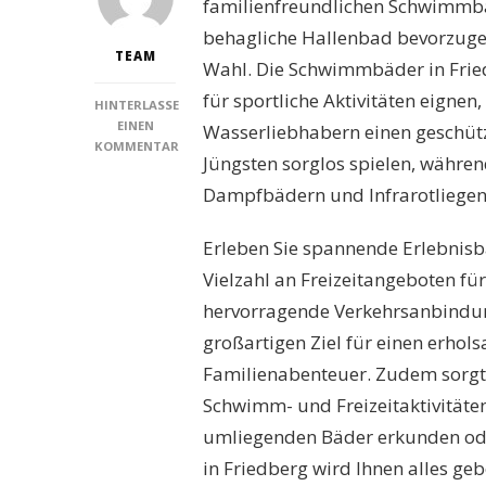
familienfreundlichen Schwimmbä
behagliche Hallenbad bevorzugen
TEAM
Wahl. Die Schwimmbäder in Friedb
für sportliche Aktivitäten eign
HINTERLASSE
EINEN
Wasserliebhabern einen geschütz
KOMMENTAR
Jüngsten sorglos spielen, währe
ZU
SCHWIMMBÄDER
Dampfbädern und Infrarotliegen
FRIEDBERG
(BAYERN):
Erleben Sie spannende Erlebnis
ENTDECKEN
SIE
Vielzahl an Freizeitangeboten fü
DIE
hervorragende Verkehrsanbindu
BESTEN
FREIZEITMÖGLICHKEITEN
großartigen Ziel für einen erhol
FÜR
Familienabenteuer. Zudem sorgt
DIE
GANZE
Schwimm- und Freizeitaktivitäten
FAMILIE!
umliegenden Bäder erkunden ode
in Friedberg wird Ihnen alles geb