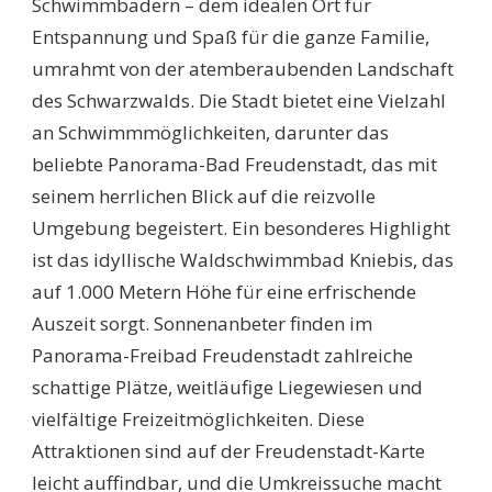
Schwimmbädern – dem idealen Ort für
DIE
Entspannung und Spaß für die ganze Familie,
BESTEN
BADEWELTEN
umrahmt von der atemberaubenden Landschaft
FÜR
des Schwarzwalds. Die Stadt bietet eine Vielzahl
FAMILIE
UND
an Schwimmmöglichkeiten, darunter das
FREIZEIT
beliebte Panorama-Bad Freudenstadt, das mit
seinem herrlichen Blick auf die reizvolle
Umgebung begeistert. Ein besonderes Highlight
ist das idyllische Waldschwimmbad Kniebis, das
auf 1.000 Metern Höhe für eine erfrischende
Auszeit sorgt. Sonnenanbeter finden im
Panorama-Freibad Freudenstadt zahlreiche
schattige Plätze, weitläufige Liegewiesen und
vielfältige Freizeitmöglichkeiten. Diese
Attraktionen sind auf der Freudenstadt-Karte
leicht auffindbar, und die Umkreissuche macht