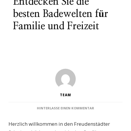
Entdecken Sie die
besten Badewelten für
Familie und Freizeit
TEAM
ZU
HINTERLASSE EINEN KOMMENTAR
SCHWIMMBÄDER
FREUDENSTADT:
Herzlich willkommen in den Freudenstädter
ENTDECKEN
SIE