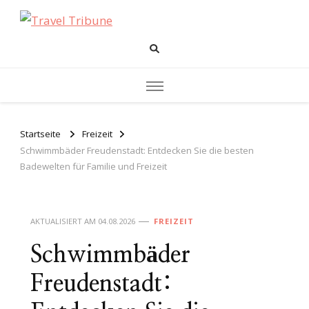
Travel Tribune
Das Reisemagazin
Startseite
Freizeit
Schwimmbäder Freudenstadt: Entdecken Sie die besten
Badewelten für Familie und Freizeit
AKTUALISIERT AM
04.08.2026
FREIZEIT
Schwimmbäder
Freudenstadt: