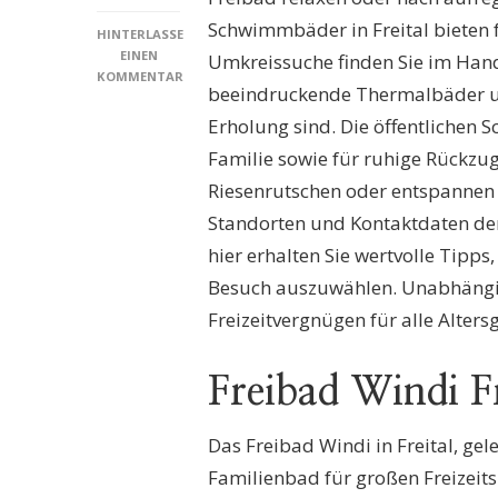
Schwimmbäder in Freital bieten 
HINTERLASSE
EINEN
Umkreissuche finden Sie im Han
KOMMENTAR
beeindruckende Thermalbäder un
ZU
SCHWIMMBÄDER
Erholung sind. Die öffentlichen
FREITAL:
Familie sowie für ruhige Rückzug
ENTDECKEN
SIE
Riesenrutschen oder entspannen 
DIE
Standorten und Kontaktdaten der
BESTEN
BADEOASEN
hier erhalten Sie wertvolle Tip
FÜR
Besuch auszuwählen. Unabhängig 
DEN
PERFEKTEN
Freizeitvergnügen für alle Alter
FREIZEITSPASS!
Freibad Windi Fr
Das Freibad Windi in Freital, ge
Familienbad für großen Freizeit