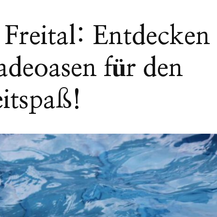
reital: Entdecken
Badeoasen für den
eitspaß!