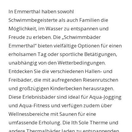
SCHWIMMBÄDER
EMMERTHAL:
In Emmerthal haben sowohl
ENTDECKEN
SIE
Schwimmbegeisterte als auch Familien die
DIE
Möglichkeit, im Wasser zu entspannen und
BESTEN
LOCATIONS
Freude zu erleben. Die „Schwimmbäder
FÜR
Emmerthal“ bieten vielfältige Optionen für einen
SCHWIMMFREUNDE
UND
erholsamen Tag oder sportliche Betätigungen,
FAMILIEN!
unabhängig von den Wetterbedingungen.
Entdecken Sie die verschiedenen Hallen- und
Freibäder, die mit aufregenden Riesenrutschen
und großzügigen Kinderbecken herausragen.
Diese Erlebnisbäder sind ideal für Aqua-Jogging
und Aqua-Fitness und verfügen zudem über
Wellnessbereiche mit Saunen für eine
umfassende Erholung. Die Ith Sole Therme und
andere Thermalbäder laden zu entspannenden