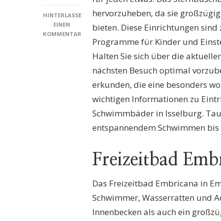
hervorzuheben, da sie großzügi
HINTERLASSE
EINEN
bieten. Diese Einrichtungen sind 
KOMMENTAR
Programme für Kinder und Einst
ZU
SCHWIMMBÄDER
Halten Sie sich über die aktuell
ISSELBURG:
nächsten Besuch optimal vorzube
ENTDECKEN
SIE
erkunden, die eine besonders woh
DIE
wichtigen Informationen zu Eintr
BESTEN
ANGEBOTE
Schwimmbäder in Isselburg. Tauc
FÜR
entspannendem Schwimmen bis zu
FREIZEIT
UND
ERHOLUNG
Freizeitbad Em
Das Freizeitbad Embricana in Em
Schwimmer, Wasserratten und Ad
Innenbecken als auch ein großzü