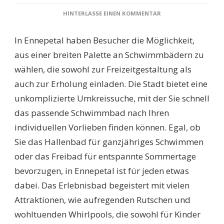
ZU
HINTERLASSE EINEN KOMMENTAR
SCHWIMMBÄDER
ENNEPETAL:
In Ennepetal haben Besucher die Möglichkeit,
DIE
BESTEN
aus einer breiten Palette an Schwimmbädern zu
TIPPS
wählen, die sowohl zur Freizeitgestaltung als
FÜR
UNBESCHWERTEN
auch zur Erholung einladen. Die Stadt bietet eine
BADESPASS U
unkomplizierte Umkreissuche, mit der Sie schnell
ND E
RHOLUNG I
das passende Schwimmbad nach Ihren
N 2
individuellen Vorlieben finden können. Egal, ob
024
Sie das Hallenbad für ganzjähriges Schwimmen
oder das Freibad für entspannte Sommertage
bevorzugen, in Ennepetal ist für jeden etwas
dabei. Das Erlebnisbad begeistert mit vielen
Attraktionen, wie aufregenden Rutschen und
wohltuenden Whirlpools, die sowohl für Kinder