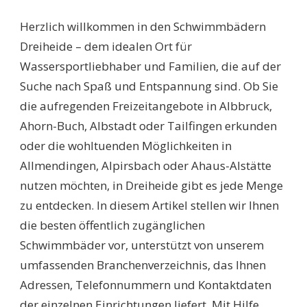
SCHWIMMBÄDER
DREIHEIDE:
Herzlich willkommen in den Schwimmbädern
ENTDECKEN
SIE
Dreiheide – dem idealen Ort für
DIE
Wassersportliebhaber und Familien, die auf der
BESTEN
FREIZEITMÖGLICHKEI
Suche nach Spaß und Entspannung sind. Ob Sie
FÜR
die aufregenden Freizeitangebote in Albbruck,
GANZE
FAMILIEN!
Ahorn-Buch, Albstadt oder Tailfingen erkunden
oder die wohltuenden Möglichkeiten in
Allmendingen, Alpirsbach oder Ahaus-Alstätte
nutzen möchten, in Dreiheide gibt es jede Menge
zu entdecken. In diesem Artikel stellen wir Ihnen
die besten öffentlich zugänglichen
Schwimmbäder vor, unterstützt von unserem
umfassenden Branchenverzeichnis, das Ihnen
Adressen, Telefonnummern und Kontaktdaten
der einzelnen Einrichtungen liefert. Mit Hilfe