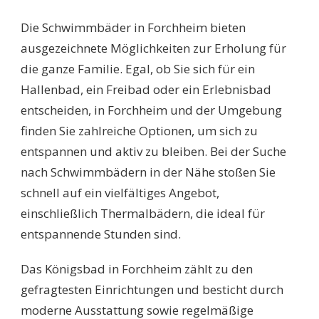
SCHWIMMBÄDER
FORCHHEIM:
Die Schwimmbäder in Forchheim bieten
ENTDECKEN
SIE
ausgezeichnete Möglichkeiten zur Erholung für
DIE
die ganze Familie. Egal, ob Sie sich für ein
BESTEN
BADESPASS-O
Hallenbad, ein Freibad oder ein Erlebnisbad
ASEN D
entscheiden, in Forchheim und der Umgebung
ER R
EGION!
finden Sie zahlreiche Optionen, um sich zu
entspannen und aktiv zu bleiben. Bei der Suche
nach Schwimmbädern in der Nähe stoßen Sie
schnell auf ein vielfältiges Angebot,
einschließlich Thermalbädern, die ideal für
entspannende Stunden sind.
Das Königsbad in Forchheim zählt zu den
gefragtesten Einrichtungen und besticht durch
moderne Ausstattung sowie regelmäßige