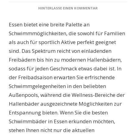
ZU
HINTERLASSE EINEN KOMMENTAR
SCHWIMMBÄDER
ESSEN:
Essen bietet eine breite Palette an
ENTDECKEN
SIE
Schwimmmöglichkeiten, die sowohl für Familien
DIE
als auch für sportlich Aktive perfekt geeignet
BESTEN
FREIBÄDER
sind. Das Spektrum reicht von einladenden
UND
Freibädern bis hin zu modernen Hallenbädern,
HALLENBÄDER
FÜR
sodass für jeden Geschmack etwas dabei ist. In
UNVERGESSLICHEN
der Freibadsaison erwarten Sie erfrischende
BADESPASS!
Schwimmgelegenheiten in den beliebten
Außenpools, während die Wellness-Bereiche der
Hallenbäder ausgezeichnete Möglichkeiten zur
Entspannung bieten. Wenn Sie die besten
Schwimmbäder in Essen erkunden möchten,
stehen Ihnen nicht nur die aktuellen