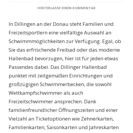
ZU
HINTERLASSE EINEN KOMMENTAR
SCHWIMMBÄDER
DILLINGEN
In Dillingen an der Donau steht Familien und
A.D.DONAU:
ENTDECKEN
Freizeitsportlern eine vielfältige Auswahl an
SIE
Schwimmmöglichkeiten zur Verfügung. Egal, ob
DIE
BESTEN
Sie das erfrischende Freibad oder das moderne
SCHWIMM-
Hallenbad bevorzugen, hier ist für jeden etwas
OASEN
FÜR
Passendes dabei. Das Dillinger Hallenbad
IHREN
punktet mit zeitgemäßen Einrichtungen und
FAMILIENAUSFLUG!
großzügigen Schwimmerbecken, die sowohl
Wettkampfschwimmer als auch
Freizeitschwimmer ansprechen. Dank
familienfreundlicher Öffnungszeiten und einer
Vielzahl an Ticketoptionen wie Zehnerkarten,
Familienkarten, Saisonkarten und Jahreskarten