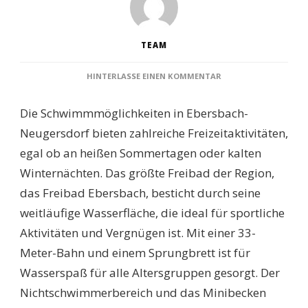
TEAM
ZU
HINTERLASSE EINEN KOMMENTAR
SCHWIMMBÄDER
EBERSBACH-
Die Schwimmmöglichkeiten in Ebersbach-
NEUGERSDORF:
ENTDECKEN
Neugersdorf bieten zahlreiche Freizeitaktivitäten,
SIE
egal ob an heißen Sommertagen oder kalten
DIE
BESTEN
Winternächten. Das größte Freibad der Region,
FREIZEITMÖGLICHKEI
das Freibad Ebersbach, besticht durch seine
FÜR
SOMMER
weitläufige Wasserfläche, die ideal für sportliche
UND
Aktivitäten und Vergnügen ist. Mit einer 33-
WINTER!
Meter-Bahn und einem Sprungbrett ist für
Wasserspaß für alle Altersgruppen gesorgt. Der
Nichtschwimmerbereich und das Minibecken