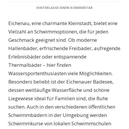
ZU
HINTERLASSE EINEN KOMMENTAR
SCHWIMMBÄDER
EICHENAU:
Eichenau, eine charmante Kleinstadt, bietet eine
ENTDECKEN
SIE
Vielzahl an Schwimmoptionen, die für jeden
DIE
Geschmack geeignet sind. Ob moderne
BESTEN
BADESTELLEN
Hallenbäder, erfrischende Freibäder, aufregende
FÜR
Erlebnisbäder oder entspannende
EINEN
UNVERGESSLICHEN
Thermalbäder – hier finden
SOMMER!
Wassersportenthusiasten viele Möglichkeiten.
Besonders beliebt ist der Eichenauer Badesee,
dessen weitläufige Wasserfläche und schöne
Liegewiese ideal für Familien sind, die Ruhe
suchen. Auch in den verschiedenen öffentlichen
Schwimmbädern in der Umgebung werden
Schwimmkurse von lokalen Schwimmschulen