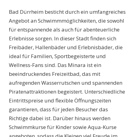
SCHWIMMBÄDER
BAD
Bad Dürrheim besticht durch ein umfangreiches
DÜRRHEIM:
ENTDECKEN
Angebot an Schwimmmöglichkeiten, die sowohl
SIE
für entspannende als auch für abenteuerliche
DIE
BESTEN
Erlebnisse sorgen. In dieser Stadt finden sich
WASSERPARADIESE
Freibäder, Hallenbäder und Erlebnisbäder, die
DER
REGION
ideal für Familien, Sportbegeisterte und
Wellness-Fans sind. Das Minara ist ein
beeindruckendes Freizeitbad, das mit
aufregenden Wasserrutschen und spannenden
Piratenattraktionen begeistert. Unterschiedliche
Eintrittspreise und flexible Öffnungszeiten
garantieren, dass für jeden Besucher das
Richtige dabei ist. Darüber hinaus werden
Schwimmkurse für Kinder sowie Aqua-Kurse
angeboten, sodass die Kleinen viel Freude im