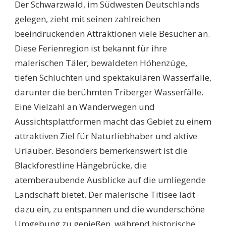
Der Schwarzwald, im Südwesten Deutschlands
SEHENSWÜRDIGKEITE
SCHWARZWALD:
gelegen, zieht mit seinen zahlreichen
EIN
beeindruckenden Attraktionen viele Besucher an.
UNVERGESSLICHER
REISEGUIDE
Diese Ferienregion ist bekannt für ihre
malerischen Täler, bewaldeten Höhenzüge,
tiefen Schluchten und spektakulären Wasserfälle,
darunter die berühmten Triberger Wasserfälle.
Eine Vielzahl an Wanderwegen und
Aussichtsplattformen macht das Gebiet zu einem
attraktiven Ziel für Naturliebhaber und aktive
Urlauber. Besonders bemerkenswert ist die
Blackforestline Hängebrücke, die
atemberaubende Ausblicke auf die umliegende
Landschaft bietet. Der malerische Titisee lädt
dazu ein, zu entspannen und die wunderschöne
Umgebung zu genießen, während historische