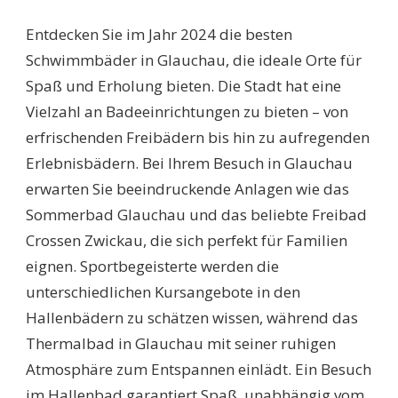
SCHWIMMBÄDER
GLAUCHAU:
Entdecken Sie im Jahr 2024 die besten
ENTDECKEN
SIE
Schwimmbäder in Glauchau, die ideale Orte für
DIE
Spaß und Erholung bieten. Die Stadt hat eine
BESTEN
BADELOCATIONS
Vielzahl an Badeeinrichtungen zu bieten – von
FÜR
erfrischenden Freibädern bis hin zu aufregenden
SPASS U
ND E
Erlebnisbädern. Bei Ihrem Besuch in Glauchau
RHOLUNG I
erwarten Sie beeindruckende Anlagen wie das
N 2
024!
Sommerbad Glauchau und das beliebte Freibad
Crossen Zwickau, die sich perfekt für Familien
eignen. Sportbegeisterte werden die
unterschiedlichen Kursangebote in den
Hallenbädern zu schätzen wissen, während das
Thermalbad in Glauchau mit seiner ruhigen
Atmosphäre zum Entspannen einlädt. Ein Besuch
im Hallenbad garantiert Spaß, unabhängig vom