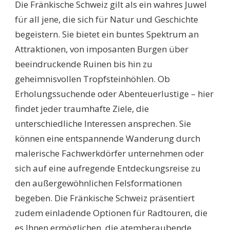
Die Fränkische Schweiz gilt als ein wahres Juwel
SCHWEIZ:
ENTDECKEN
für all jene, die sich für Natur und Geschichte
SIE
begeistern. Sie bietet ein buntes Spektrum an
DIE
SCHÖNSTEN
Attraktionen, von imposanten Burgen über
ORTE
beeindruckende Ruinen bis hin zu
UND
ERLEBNISSE
geheimnisvollen Tropfsteinhöhlen. Ob
Erholungssuchende oder Abenteuerlustige – hier
findet jeder traumhafte Ziele, die
unterschiedliche Interessen ansprechen. Sie
können eine entspannende Wanderung durch
malerische Fachwerkdörfer unternehmen oder
sich auf eine aufregende Entdeckungsreise zu
den außergewöhnlichen Felsformationen
begeben. Die Fränkische Schweiz präsentiert
zudem einladende Optionen für Radtouren, die
es Ihnen ermöglichen, die atemberaubende