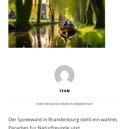
TEAM
ZU
HINTERLASSE EINEN KOMMENTAR
DIE
10
Der Spreewald in Brandenburg stellt ein wahres
FASZINIERENDSTEN
SEHENSWÜRDIGKEITE
Paradies für Naturfreunde und