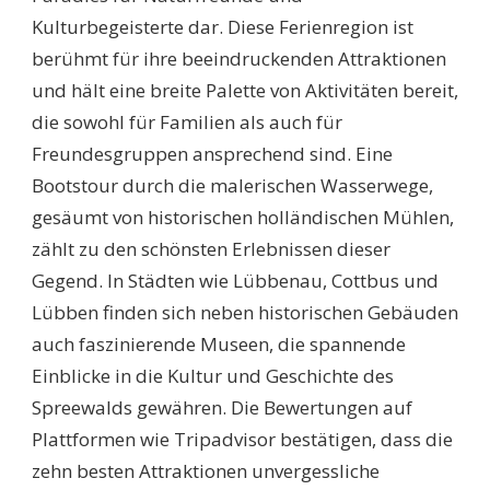
IM
Kulturbegeisterte dar. Diese Ferienregion ist
SPREEWALD,
DIE
berühmt für ihre beeindruckenden Attraktionen
DU
und hält eine breite Palette von Aktivitäten bereit,
2025
ENTDECKEN
die sowohl für Familien als auch für
MUSST
Freundesgruppen ansprechend sind. Eine
Bootstour durch die malerischen Wasserwege,
gesäumt von historischen holländischen Mühlen,
zählt zu den schönsten Erlebnissen dieser
Gegend. In Städten wie Lübbenau, Cottbus und
Lübben finden sich neben historischen Gebäuden
auch faszinierende Museen, die spannende
Einblicke in die Kultur und Geschichte des
Spreewalds gewähren. Die Bewertungen auf
Plattformen wie Tripadvisor bestätigen, dass die
zehn besten Attraktionen unvergessliche