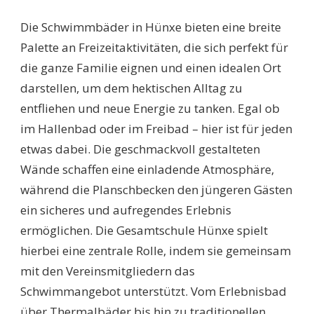
SCHWIMMBÄDER
HÜNXE:
Die Schwimmbäder in Hünxe bieten eine breite
ENTDECKEN
SIE
Palette an Freizeitaktivitäten, die sich perfekt für
DIE
die ganze Familie eignen und einen idealen Ort
BESTEN
FREIZEITMÖGLICHKEI
darstellen, um dem hektischen Alltag zu
FÜR
entfliehen und neue Energie zu tanken. Egal ob
DIE
GANZE
im Hallenbad oder im Freibad – hier ist für jeden
FAMILIE!
etwas dabei. Die geschmackvoll gestalteten
Wände schaffen eine einladende Atmosphäre,
während die Planschbecken den jüngeren Gästen
ein sicheres und aufregendes Erlebnis
ermöglichen. Die Gesamtschule Hünxe spielt
hierbei eine zentrale Rolle, indem sie gemeinsam
mit den Vereinsmitgliedern das
Schwimmangebot unterstützt. Vom Erlebnisbad
über Thermalbäder bis hin zu traditionellen