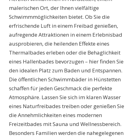
SIE
malerischen Ort, der Ihnen vielfältige
DIE
Schwimmmöglichkeiten bietet. Ob Sie die
BESTEN
BADE-
erfrischende Luft in einem Freibad genießen,
OASEN
aufregende Attraktionen in einem Erlebnisbad
FÜR
IHRE
ausprobieren, die heilenden Effekte eines
FREIZEIT!
Thermalbades erleben oder die Behaglichkeit
eines Hallenbades bevorzugen – hier finden Sie
den idealen Platz zum Baden und Entspannen.
Die öffentlichen Schwimmbäder in Hünstetten
schaffen für jeden Geschmack die perfekte
Atmosphäre. Lassen Sie sich im klaren Wasser
eines Naturfreibades treiben oder genießen Sie
die Annehmlichkeiten eines modernen
Freizeitbades mit Sauna und Wellnessbereich.
Besonders Familien werden die nahegelegenen