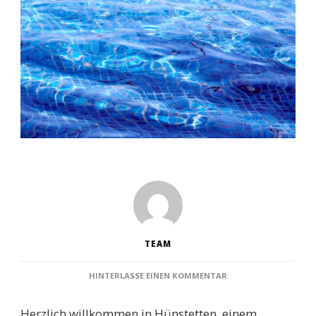
TEAM
ZU
HINTERLASSE EINEN KOMMENTAR
SCHWIMMBÄDER
HÜNSTETTEN:
Herzlich willkommen in Hünstetten, einem
ENTDECKEN