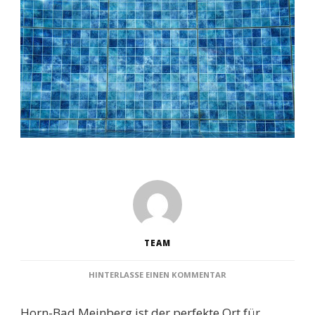
TEAM
ZU
HINTERLASSE EINEN KOMMENTAR
SCHWIMMBÄDER
HORN-
Horn-Bad Meinberg ist der perfekte Ort für
BAD