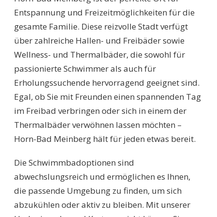
MEINBERG:
Entspannung und Freizeitmöglichkeiten für die
ENTSPANNUNG
gesamte Familie. Diese reizvolle Stadt verfügt
UND
SPASS F
über zahlreiche Hallen- und Freibäder sowie
ÜR D
Wellness- und Thermalbäder, die sowohl für
IE G
ANZE F
passionierte Schwimmer als auch für
AMILIE!
Erholungssuchende hervorragend geeignet sind.
Egal, ob Sie mit Freunden einen spannenden Tag
im Freibad verbringen oder sich in einem der
Thermalbäder verwöhnen lassen möchten –
Horn-Bad Meinberg hält für jeden etwas bereit.
Die Schwimmbadoptionen sind
abwechslungsreich und ermöglichen es Ihnen,
die passende Umgebung zu finden, um sich
abzukühlen oder aktiv zu bleiben. Mit unserer