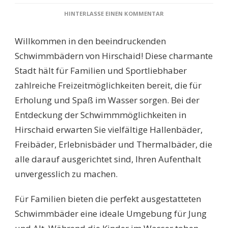
ZU
HINTERLASSE EINEN KOMMENTAR
SCHWIMMBÄDER
HIRSCHAID:
Willkommen in den beeindruckenden
ENTDECKEN
SIE
Schwimmbädern von Hirschaid! Diese charmante
DIE
Stadt hält für Familien und Sportliebhaber
BESTEN
FREIZEITMÖGLICHKEI
zahlreiche Freizeitmöglichkeiten bereit, die für
FÜR
Erholung und Spaß im Wasser sorgen. Bei der
FAMILIEN
UND
Entdeckung der Schwimmmöglichkeiten in
SPORTBEGEISTERTE!
Hirschaid erwarten Sie vielfältige Hallenbäder,
Freibäder, Erlebnisbäder und Thermalbäder, die
alle darauf ausgerichtet sind, Ihren Aufenthalt
unvergesslich zu machen.
Für Familien bieten die perfekt ausgestatteten
Schwimmbäder eine ideale Umgebung für Jung