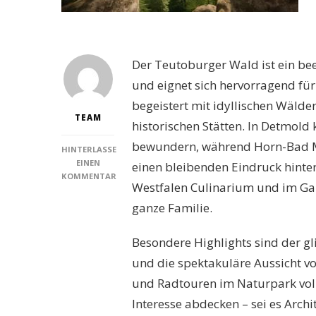
Der Teutoburger Wald ist ein bee
und eignet sich hervorragend fü
begeistert mit idyllischen Wäld
TEAM
historischen Stätten. In Detmo
bewundern, während Horn-Bad Me
HINTERLASSE
EINEN
einen bleibenden Eindruck hinterl
KOMMENTAR
Westfalen Culinarium und im Ga
ZU
DIE
ganze Familie.
15
BESTEN
Besondere Highlights sind der g
SEHENSWÜRDIGKEITEN
IM
und die spektakuläre Aussicht 
TEUTOBURGER
und Radtouren im Naturpark voll 
WALD
FÜR
Interesse abdecken – sei es Archi
UNVERGESSLICHE