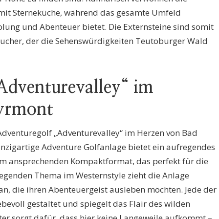
 mit Sterneküche, während das gesamte Umfeld
olung und Abenteuer bietet. Die Externsteine sind somit
sucher, der die Sehenswürdigkeiten Teutoburger Wald
Adventurevalley“ im
Pyrmont
Adventuregolf „Adventurevalley“ im Herzen von Bad
nzigartige Adventure Golfanlage bietet ein aufregendes
im ansprechenden Kompaktformat, das perfekt für die
fregenden Thema im Westernstyle zieht die Anlage
an, die ihren Abenteuergeist ausleben möchten. Jede der
bevoll gestaltet und spiegelt das Flair des wilden
ter sorgt dafür, dass hier keine Langeweile aufkommt –