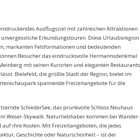
indruckendes Ausflugsziel mit zahlreichen Attraktionen
r unvergessliche Erkundungstouren. Diese Urlaubsregion
ern, markanten Felsformationen und bedeutenden
ld können Besucher das eindrucksvolle Hermannsdenkmal
inberg mit seinen Kurorten und eleganten Restaurants
ässt. Bielefeld, die größte Stadt der Region, bietet im
rtenschaupark spannende Freizeitangebote für die
litzernde SchiederSee, das prunkvolle Schloss Neuhaus
vom Weser-Skywalk. Naturliebhaber kommen bei Wander-
auf ihre Kosten. Mit Freizeitangeboten, die jedes
tektur, Geschichte oder Naturschönheit – ist der