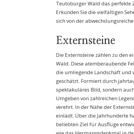
Teutoburger Wald das perfekte Z
AUSFLÜGE
Erkunden Sie die vielfältigen S
sich von der abwechslungsreiche
Externsteine
Die Externsteine zählen zu den 
Wald. Diese atemberaubende Fels
die umliegende Landschaft und 
geschätzt. Formiert durch jahrtau
spektakuläres Bild, sondern auch
Umgeben von zahlreichen Legende
verehrt. In der Nähe der Externst
einlädt. Über die Jahrhunderte h
beliebten Ziel für Ausflüge entw
wie das Hermannsdenkmal in der 