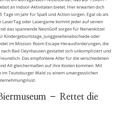
ebot an Indoor-Aktivitäten bietet. Hier erwarten dich
65 Tage im Jahr für Spaß und Action sorgen. Egal ob als
im LaserTag oder Lasergame kommt jeder auf seinen
 und das spannende NeonGolf sorgen für Nervenkitzel
für Kindergeburtstage, Junggesellenabschiede oder
indet im Mission: Room Escape Herausforderungen, die
e nach Bad Oeynhausen gestaltet sich unkompliziert und
freundlich. Das empfohlene Alter für die verschiedenen
g und Alt gleichermaßen auf ihre Kosten kommen. Mit
ch im Teutoburger Wald zu einem unvergesslichen
nternehmungslust.
Biermuseum – Rettet die