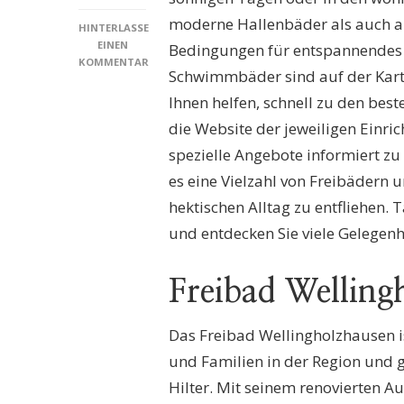
moderne Hallenbäder als auch a
HINTERLASSE
EINEN
Bedingungen für entspannendes
KOMMENTAR
Schwimmbäder sind auf der Karte
ZU
SCHWIMMBÄDER
Ihnen helfen, schnell zu den bes
HILTER:
die Website der jeweiligen Einr
ENTDECKEN
SIE
spezielle Angebote informiert zu 
DIE
es eine Vielzahl von Freibädern 
BESTEN
WASSER-
hektischen Alltag zu entfliehen. 
OASEN
und entdecken Sie viele Gelege
FÜR
FREIZEIT
UND
Freibad Welling
ERHOLUNG!
Das Freibad Wellingholzhausen i
und Familien in der Region und
Hilter. Mit seinem renovierten A