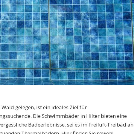
Wald gelegen, ist ein ideales Ziel für
gssuchende. Die Schwimmbäder in Hilter bieten eine
ergessliche Badeerlebnisse, sei es im Freiluft-Freibad an
ltuenden Thermalbädern. Hier finden Sie sowohl