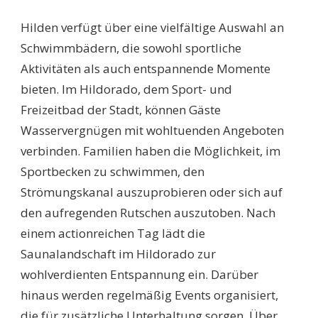
SCHWIMMBÄDER
HILDEN:
Hilden verfügt über eine vielfältige Auswahl an
ENTDECKEN
SIE
Schwimmbädern, die sowohl sportliche
DIE
Aktivitäten als auch entspannende Momente
BESTEN
ORTE
bieten. Im Hildorado, dem Sport- und
ZUM
Freizeitbad der Stadt, können Gäste
BADEN
UND
Wasservergnügen mit wohltuenden Angeboten
ENTSPANNEN
verbinden. Familien haben die Möglichkeit, im
IN
IHRER
Sportbecken zu schwimmen, den
NÄHE!
Strömungskanal auszuprobieren oder sich auf
den aufregenden Rutschen auszutoben. Nach
einem actionreichen Tag lädt die
Saunalandschaft im Hildorado zur
wohlverdienten Entspannung ein. Darüber
hinaus werden regelmäßig Events organisiert,
die für zusätzliche Unterhaltung sorgen. Über