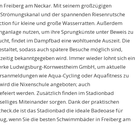
n Freiberg am Neckar. Mit seinem großzügigen
Strömungskanal und der spannenden Riesenrutsche
ction für kleine und große Wasserratten. Außerdem
nganlage nutzen, um ihre Sprungkünste unter Beweis zu
ucht, findet im Dampfbad eine wohltuende Auszeit. Die
staltet, sodass auch spätere Besuche möglich sind,
zeitig bekanntgegeben wird. Immer wieder lohnt sich ein
twerke Ludwigsburg-Kornwestheim GmbH, um aktuelle
ursanmeldungen wie Aqua-Cycling oder Aquafitness zu
e wird die Nixenschule angeboten; auch
efeiert werden. Zusätzlich finden im Stadionbad
eselliges Miteinander sorgen. Dank der praktischen
ck.de ist das Stadionbad die ideale Badeoase für
lug, wenn Sie die besten Schwimmbäder in Freiberg am