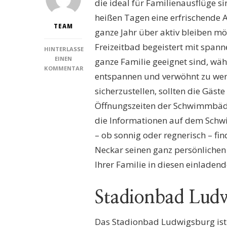
die ideal für Familienausflüge s
heißen Tagen eine erfrischende 
TEAM
ganze Jahr über aktiv bleiben m
Freizeitbad begeistert mit spann
HINTERLASSE
EINEN
ganze Familie geeignet sind, wäh
KOMMENTAR
entspannen und verwöhnt zu wer
ZU
SCHWIMMBÄDER
sicherzustellen, sollten die Gäs
FREIBERG
Öffnungszeiten der Schwimmbäder
AM
NECKAR:
die Informationen auf dem Sch
ENTDECKEN
– ob sonnig oder regnerisch – f
SIE
DIE
Neckar seinen ganz persönlichen
BESTEN
Ihrer Familie in diesen einladen
BADEOASEN
FÜR
IHREN
Stadionbad Lud
FAMILIENAUSFLUG
Das Stadionbad Ludwigsburg ist e