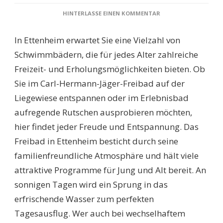
ZU
HINTERLASSE EINEN KOMMENTAR
SCHWIMMBÄDER
ETTENHEIM:
In Ettenheim erwartet Sie eine Vielzahl von
ENTDECKEN
SIE
Schwimmbädern, die für jedes Alter zahlreiche
DIE
Freizeit- und Erholungsmöglichkeiten bieten. Ob
BESTEN
BADESTELLEN
Sie im Carl-Hermann-Jäger-Freibad auf der
FÜR
Liegewiese entspannen oder im Erlebnisbad
ERFRISCHENDEN
BADESPASS!
aufregende Rutschen ausprobieren möchten,
hier findet jeder Freude und Entspannung. Das
Freibad in Ettenheim besticht durch seine
familienfreundliche Atmosphäre und hält viele
attraktive Programme für Jung und Alt bereit. An
sonnigen Tagen wird ein Sprung in das
erfrischende Wasser zum perfekten
Tagesausflug. Wer auch bei wechselhaftem