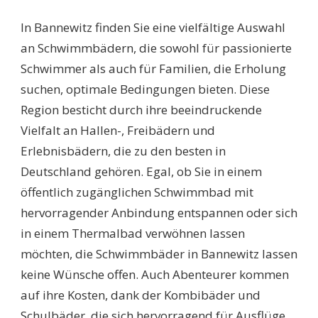
SCHWIMMBÄDER
BANNEWITZ:
In Bannewitz finden Sie eine vielfältige Auswahl
DIE
BESTEN
an Schwimmbädern, die sowohl für passionierte
BADEERLEBNISSE
Schwimmer als auch für Familien, die Erholung
FÜR
DIE
suchen, optimale Bedingungen bieten. Diese
GANZE
Region besticht durch ihre beeindruckende
FAMILIE
ENTDECKEN!
Vielfalt an Hallen-, Freibädern und
Erlebnisbädern, die zu den besten in
Deutschland gehören. Egal, ob Sie in einem
öffentlich zugänglichen Schwimmbad mit
hervorragender Anbindung entspannen oder sich
in einem Thermalbad verwöhnen lassen
möchten, die Schwimmbäder in Bannewitz lassen
keine Wünsche offen. Auch Abenteurer kommen
auf ihre Kosten, dank der Kombibäder und
Schulbäder, die sich hervorragend für Ausflüge