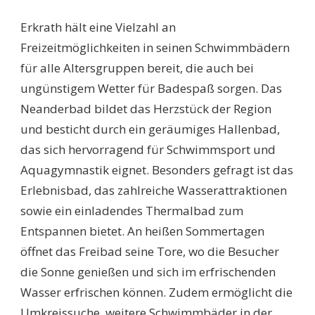
SCHWIMMBÄDER
ERKRATH:
Erkrath hält eine Vielzahl an
ENTDECKEN
SIE
Freizeitmöglichkeiten in seinen Schwimmbädern
DIE
für alle Altersgruppen bereit, die auch bei
BESTEN
FREIZEITANGEBOTE
ungünstigem Wetter für Badespaß sorgen. Das
IN
Neanderbad bildet das Herzstück der Region
IHRER
NÄHE!
und besticht durch ein geräumiges Hallenbad,
das sich hervorragend für Schwimmsport und
Aquagymnastik eignet. Besonders gefragt ist das
Erlebnisbad, das zahlreiche Wasserattraktionen
sowie ein einladendes Thermalbad zum
Entspannen bietet. An heißen Sommertagen
öffnet das Freibad seine Tore, wo die Besucher
die Sonne genießen und sich im erfrischenden
Wasser erfrischen können. Zudem ermöglicht die
Umkreissuche, weitere Schwimmbäder in der