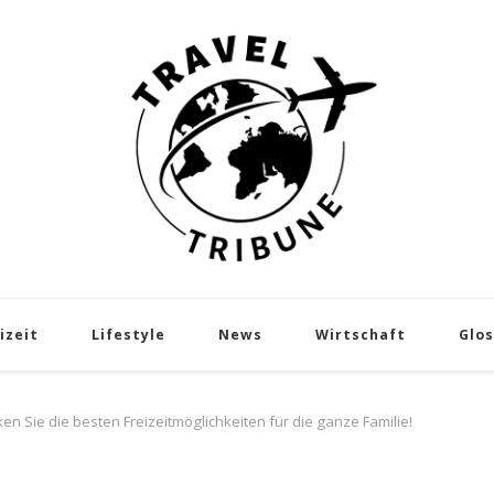
Travel Tribune
Das Reisemagazin
izeit
Lifestyle
News
Wirtschaft
Glos
 Sie die besten Freizeitmöglichkeiten für die ganze Familie!