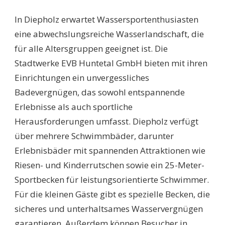
SCHWIMMBÄDER
DIEPHOLZ:
In Diepholz erwartet Wassersportenthusiasten
ENTDECKEN
SIE
eine abwechslungsreiche Wasserlandschaft, die
DIE
für alle Altersgruppen geeignet ist. Die
BESTEN
BADESTELLEN
Stadtwerke EVB Huntetal GmbH bieten mit ihren
FÜR
Einrichtungen ein unvergessliches
SPASS U
ND E
Badevergnügen, das sowohl entspannende
NTSPANNUNG!
Erlebnisse als auch sportliche
Herausforderungen umfasst. Diepholz verfügt
über mehrere Schwimmbäder, darunter
Erlebnisbäder mit spannenden Attraktionen wie
Riesen- und Kinderrutschen sowie ein 25-Meter-
Sportbecken für leistungsorientierte Schwimmer.
Für die kleinen Gäste gibt es spezielle Becken, die
sicheres und unterhaltsames Wasservergnügen
garantieren. Außerdem können Besucher in