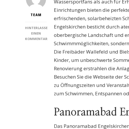
Wassersportfans als auch für Er
Einrichtungen bieten die perfek
TEAM
erfrischenden, solarbeheizten 
Engelskirchen besticht durch at
HINTERLASSE
EINEN
oberbergische Landschaft und e
KOMMENTAR
Schwimmmöglichkeiten, sondern
ZU
SCHWIMMBÄDER
Die Freibäder Wallefeld und Biel
ENGELSKIRCHEN:
Kinder, um unbeschwerte Sommer
ENTDECKEN
SIE
Renovierung erstrahlen die Anl
DIE
Besuchen Sie die Webseite der 
BESTEN
BADEOASEN
zu Öffnungszeiten und Veranstaltu
FÜR
zum Schwimmen, Entspannen ode
EINEN
PERFEKTEN
SOMMERTAG
Panoramabad En
Das Panoramabad Engelskirchen, 