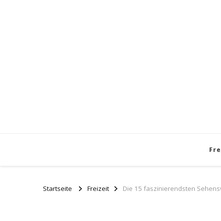
Fre
Startseite
Freizeit
Die 15 faszinierendsten Sehens