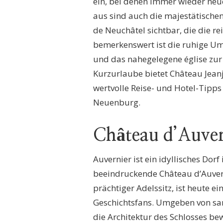
ein, bei denen immer wieder ne
aus sind auch die majestätische
de Neuchâtel sichtbar, die die r
bemerkenswert ist die ruhige Um
und das nahegelegene église zur 
Kurzurlaube bietet Château Jeanj
wertvolle Reise- und Hotel-Tipps
Neuenburg.
Château d’Auver
Auvernier ist ein idyllisches Do
beeindruckende Château d’Auverni
prächtiger Adelssitz, ist heute e
Geschichtsfans. Umgeben von sa
die Architektur des Schlosses be