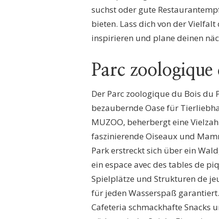
suchst oder gute Restaurantempf
NEUENBURG
FÜR
bieten. Lass dich von der Vielf
DEINEN
inspirieren und plane deinen näc
NÄCHSTEN
AUSFLUG
Parc zoologique 
Der Parc zoologique du Bois du P
bezaubernde Oase für Tierliebha
MUZOO, beherbergt eine Vielzahl
faszinierende Oiseaux und Mam
Park erstreckt sich über ein Wal
ein espace avec des tables de 
Spielplätze und Strukturen de je
für jeden Wasserspaß garantiert
Cafeteria schmackhafte Snacks u