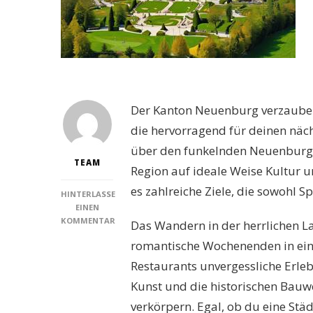
Der Kanton Neuenburg verzauber
die hervorragend für deinen näc
über den funkelnden Neuenburge
TEAM
Region auf ideale Weise Kultur u
es zahlreiche Ziele, die sowohl S
HINTERLASSE
EINEN
KOMMENTAR
Das Wandern in der herrlichen L
ZU
romantische Wochenenden in eine
DIE
15
Restaurants unvergessliche Erle
FASZINIERENDSTEN
Kunst und die historischen Bauwe
SEHENSWÜRDIGKEITEN
IM
verkörpern. Egal, ob du eine Stä
KANTON