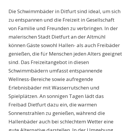
SCHWIMMBÄDER
DITFURT:
Die Schwimmbäder in Ditfurt sind ideal, um sich
ENTDECKEN
SIE
zu entspannen und die Freizeit in Gesellschaft
DIE
von Familie und Freunden zu verbringen. In der
BESTEN
WASSER-
malerischen Stadt Dietfurt an der Altmühl
OASEN
können Gäste sowohl Hallen- als auch Freibäder
FÜR
FREIZEIT
genießen, die für Menschen jeden Alters geeignet
UND
sind. Das Freizeitangebot in diesen
ERHOLUNG
Schwimmbädern umfasst entspannende
Wellness-Bereiche sowie aufregende
Erlebnisbäder mit Wasserrutschen und
Spielplätzen. An sonnigen Tagen lädt das
Freibad Dietfurt dazu ein, die warmen
Sonnenstrahlen zu genießen, während die
Hallenbäder auch bei schlechtem Wetter eine
gute Alternative darstellen. In der Umgebung