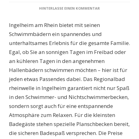
ZU
HINTERLASSE EINEN KOMMENTAR
SCHWIMMBÄDER
INGELHEIM
Ingelheim am Rhein bietet mit seinen
AM
RHEIN:
Schwimmbädern ein spannendes und
ENTDECKEN
unterhaltsames Erlebnis für die gesamte Familie.
SIE
DIE
Egal, ob Sie an sonnigen Tagen im Freibad oder
BESTEN
an kühleren Tagen in den angenehmen
FREIZEITMÖGLICHKEI
FÜR
Hallenbädern schwimmen möchten – hier ist für
DIE
jeden etwas Passendes dabei. Das Regionalbad
GANZE
FAMILIE
rheinwelle in Ingelheim garantiert nicht nur Spaß
in den Schwimmer- und Nichtschwimmerbecken,
sondern sorgt auch für eine entspannende
Atmosphäre zum Relaxen. Für die kleinsten
Badegäste stehen spezielle Planschbecken bereit,
die sicheren Badespaß versprechen. Die Preise