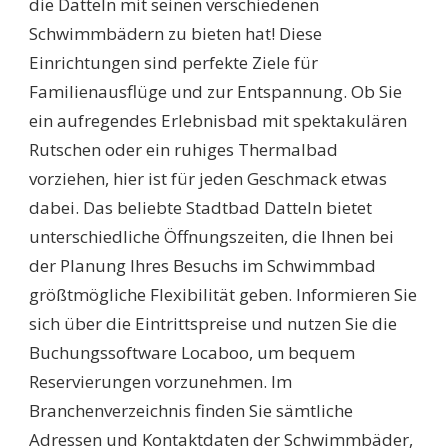
die Datteln mit seinen verschiedenen
DIE
Schwimmbädern zu bieten hat! Diese
BESTEN
FREIZEITMÖGLICHKEI
Einrichtungen sind perfekte Ziele für
FÜR
Familienausflüge und zur Entspannung. Ob Sie
DIE
GANZE
ein aufregendes Erlebnisbad mit spektakulären
FAMILIE!
Rutschen oder ein ruhiges Thermalbad
vorziehen, hier ist für jeden Geschmack etwas
dabei. Das beliebte Stadtbad Datteln bietet
unterschiedliche Öffnungszeiten, die Ihnen bei
der Planung Ihres Besuchs im Schwimmbad
größtmögliche Flexibilität geben. Informieren Sie
sich über die Eintrittspreise und nutzen Sie die
Buchungssoftware Locaboo, um bequem
Reservierungen vorzunehmen. Im
Branchenverzeichnis finden Sie sämtliche
Adressen und Kontaktdaten der Schwimmbäder,