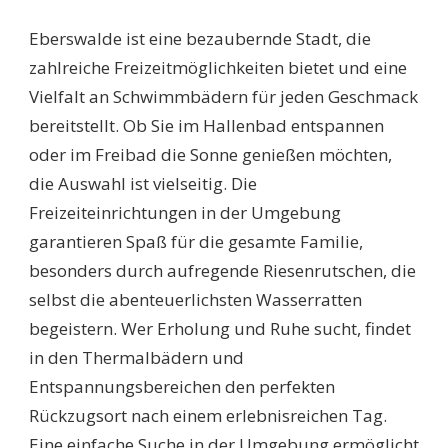
SCHWIMMBÄDER
EBERSWALDE:
Eberswalde ist eine bezaubernde Stadt, die
ENTDECKEN
SIE
zahlreiche Freizeitmöglichkeiten bietet und eine
DIE
Vielfalt an Schwimmbädern für jeden Geschmack
BESTEN
FREIZEITMÖGLICHKEI
bereitstellt. Ob Sie im Hallenbad entspannen
UND
oder im Freibad die Sonne genießen möchten,
ANGEBOTE
2024!
die Auswahl ist vielseitig. Die
Freizeiteinrichtungen in der Umgebung
garantieren Spaß für die gesamte Familie,
besonders durch aufregende Riesenrutschen, die
selbst die abenteuerlichsten Wasserratten
begeistern. Wer Erholung und Ruhe sucht, findet
in den Thermalbädern und
Entspannungsbereichen den perfekten
Rückzugsort nach einem erlebnisreichen Tag.
Eine einfache Suche in der Umgebung ermöglicht