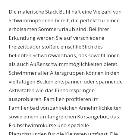
SCHWIMMBÄDER
BÜHL:
Die malerische Stadt Bühl hält eine Vielzahl von
ENTDECKEN
SIE
Schwimmoptionen bereit, die perfekt für einen
DIE
erholsamen Sommerurlaub sind. Bei Ihrer
BESTEN
BADEOASEN
Erkundung werden Sie auf verschiedene
FÜR
Freizeitbäder stoßen, einschließlich des
EINEN
ERFRISCHENDEN
beliebten Schwarzwaldbads, das sowohl Innen-
SOMMER!
als auch Außenschwimmmöglichkeiten bietet.
Schwimmer aller Altersgruppen können in den
vielfältigen Becken entspannen oder spannende
Aktivitäten wie das Einhornspringen
ausprobieren. Familien profitieren im
Familienbad von zahlreichen Annehmlichkeiten
sowie einem umfangreichen Kursangebot, das
Frühschwimmkurse und spezielle
Planschstunden für die Kleinsten umfasst. Die