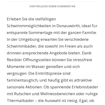
ZU
HINTERLASSE EINEN KOMMENTAR
SCHWIMMBÄDER
DONAUWÖRTH:
Erleben Sie die vielfältigen
ENTDECKEN
SIE
Schwimmmöglichkeiten in Donauwörth, ideal für
DIE
entspannte Sommertage mit der ganzen Familie.
BESTEN
BADEORTE
In der Umgebung erwarten Sie verschiedene
FÜR
Schwimmbäder, die sowohl im Freien als auch
SOMMER-
UND
drinnen ansprechende Angebote bieten. Dank
FREIZEITSPASS!
flexibler Öffnungszeiten können Sie stressfreie
Momente im Wasser genießen und sich
vergnügen. Die Eintrittspreise sind
familientauglich, und häufig gibt es attraktive
saisonale Aktionen. Ob spannende Erlebnisbäder
mit Rutschen und Wellnessbereichen oder ruhige
Thermalbäder – die Auswahl ist riesig. Egal, ob