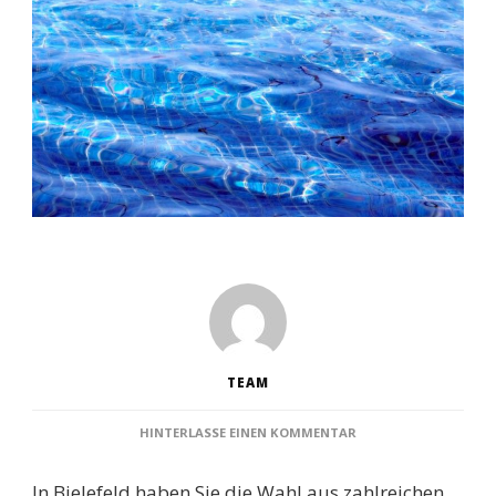
TEAM
ZU
HINTERLASSE EINEN KOMMENTAR
SCHWIMMBÄDER
BIELEFELD:
In Bielefeld haben Sie die Wahl aus zahlreichen
DIE