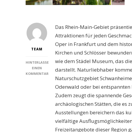
Das Rhein-Main-Gebiet präsentiert
Attraktionen für jeden Geschma
Oper in Frankfurt und dem histo
TEAM
Kirchen und Schlösser bewundern
wie dem Städel Museum, das die
HINTERLASSE
EINEN
darstellt. Naturliebhaber komme
KOMMENTAR
Naturschutzgebiet Schwanheimer
ZU
ENTDECKEN
Odenwald oder bei entspannten 
SIE
Zudem zeugt die spannende Gesch
DIE
TOP
archäologischen Stätten, die es 
SEHENSWÜRDIGKEITEN
Ausstellungen bereichern das ku
IM
RHEIN-
vielfältige Ausflugsmöglichkeite
MAIN-
Freizeitangebote dieser Region g
GEBIET