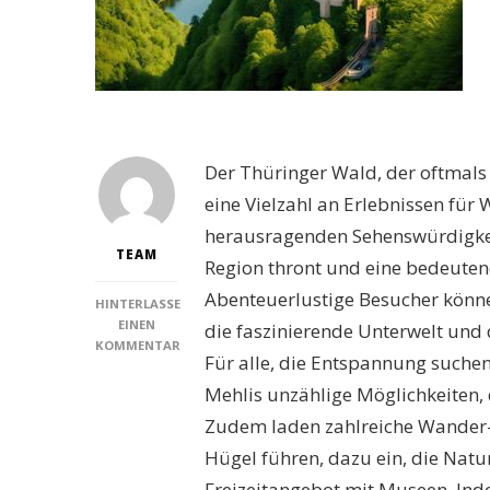
Der Thüringer Wald, der oftmals 
eine Vielzahl an Erlebnissen für
herausragenden Sehenswürdigkeit
TEAM
Region thront und eine bedeutend
Abenteuerlustige Besucher könn
HINTERLASSE
EINEN
die faszinierende Unterwelt und
KOMMENTAR
Für alle, die Entspannung suchen
ZU
ENTDECKEN
Mehlis unzählige Möglichkeiten,
SIE
Zudem laden zahlreiche Wander-
DIE
BESTEN
Hügel führen, dazu ein, die Natur
SEHENSWÜRDIGKEITEN
Freizeitangebot mit Museen, Ind
THÜRINGER