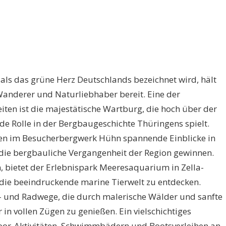
als das grüne Herz Deutschlands bezeichnet wird, hält
 Wanderer und Naturliebhaber bereit. Eine der
en ist die majestätische Wartburg, die hoch über der
e Rolle in der Bergbaugeschichte Thüringens spielt.
en im Besucherbergwerk Hühn spannende Einblicke in
 die bergbauliche Vergangenheit der Region gewinnen.
, bietet der Erlebnispark Meeresaquarium in Zella-
 die beeindruckende marine Tierwelt zu entdecken.
 und Radwege, die durch malerische Wälder und sanfte
 in vollen Zügen zu genießen. Ein vielschichtiges
oor-Aktivitäten, Schwimmbädern und Bootsverleihen an