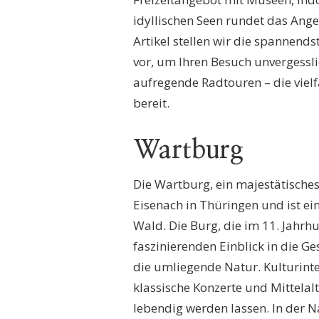
WALD:
idyllischen Seen rundet das Ange
TOP
Artikel stellen wir die spannend
10
ERLEBNISSE
vor, um Ihren Besuch unvergess
FÜR
aufregende Radtouren – die vielf
IHREN
BESUCH
bereit.
Wartburg
Die Wartburg, ein majestätische
Eisenach in Thüringen und ist e
Wald. Die Burg, die im 11. Jahrh
faszinierenden Einblick in die 
die umliegende Natur. Kulturinte
klassische Konzerte und Mittelalt
lebendig werden lassen. In der 