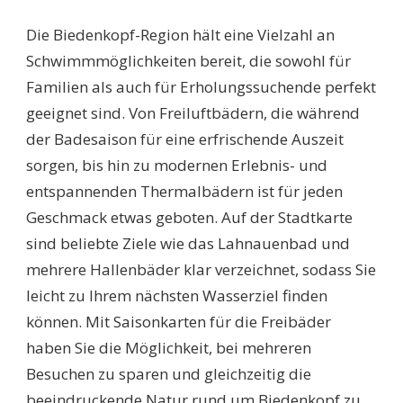
SCHWIMMBÄDER
BIEDENKOPF:
Die Biedenkopf-Region hält eine Vielzahl an
ENTDECKEN
SIE
Schwimmmöglichkeiten bereit, die sowohl für
DIE
Familien als auch für Erholungssuchende perfekt
BESTEN
BADEORTE
geeignet sind. Von Freiluftbädern, die während
FÜR
der Badesaison für eine erfrischende Auszeit
FAMILIEN
UND
sorgen, bis hin zu modernen Erlebnis- und
ERHOLUNGSSUCHEND
entspannenden Thermalbädern ist für jeden
Geschmack etwas geboten. Auf der Stadtkarte
sind beliebte Ziele wie das Lahnauenbad und
mehrere Hallenbäder klar verzeichnet, sodass Sie
leicht zu Ihrem nächsten Wasserziel finden
können. Mit Saisonkarten für die Freibäder
haben Sie die Möglichkeit, bei mehreren
Besuchen zu sparen und gleichzeitig die
beeindruckende Natur rund um Biedenkopf zu