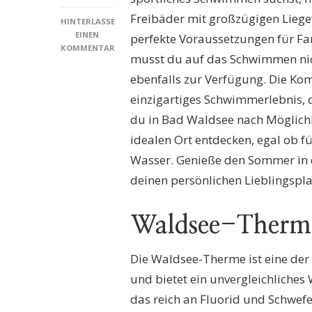
Freibäder mit großzügigen Lieg
HINTERLASSE
EINEN
perfekte Voraussetzungen für Fa
KOMMENTAR
musst du auf das Schwimmen nic
ZU
SCHWIMMBÄDER
ebenfalls zur Verfügung. Die Ko
BAD
einzigartiges Schwimmerlebnis, 
WALDSEE:
ENTDECKE
du in Bad Waldsee nach Möglich
DIE
idealen Ort entdecken, egal ob f
BESTEN
BADEOASEN
Wasser. Genieße den Sommer in 
FÜR
deinen persönlichen Lieblingsp
DEINEN
SOMMER!
Waldsee-Therm
Die Waldsee-Therme ist eine d
und bietet ein unvergleichliches
das reich an Fluorid und Schwefe