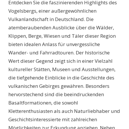
Entdecken Sie die faszinierenden Highlights des
SEHENSWÜRDIGKEITE
IM
Vogelsbergs, einer außergewöhnlichen
VOGELSBERG:
Vulkanlandschaft in Deutschland. Die
ENTDECKEN
SIE
atemberaubenden Ausblicke über die Wälder,
DIE
Klippen, Berge, Wiesen und Täler dieser Region
SCHÖNSTEN
AUSFLUGSZIELE!
bieten idealen Anlass für unvergessliche
Wander- und Fahrradtouren. Der historische
Wert dieser Gegend zeigt sich in einer Vielzahl
kultureller Stätten, Museen und Ausstellungen,
die tiefgehende Einblicke in die Geschichte des
vulkanischen Gebirges gewähren. Besonders
hervorstechend sind die beeindruckenden
Basaltformationen, die sowohl
Kletterenthusiasten als auch Naturliebhaber und
Geschichtsinteressierte mit zahlreichen
Möglichkeiten zur Erkundung anziehen. Neben