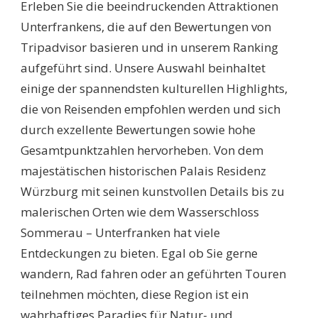
Erleben Sie die beeindruckenden Attraktionen
WICHTIGSTEN
SEHENSWÜRDIGKEITE
Unterfrankens, die auf den Bewertungen von
IN
Tripadvisor basieren und in unserem Ranking
UNTERFRANKEN:
ENTDECKEN
aufgeführt sind. Unsere Auswahl beinhaltet
SIE
einige der spannendsten kulturellen Highlights,
DIE
HIGHLIGHTS
die von Reisenden empfohlen werden und sich
DER
durch exzellente Bewertungen sowie hohe
REGION
Gesamtpunktzahlen hervorheben. Von dem
majestätischen historischen Palais Residenz
Würzburg mit seinen kunstvollen Details bis zu
malerischen Orten wie dem Wasserschloss
Sommerau – Unterfranken hat viele
Entdeckungen zu bieten. Egal ob Sie gerne
wandern, Rad fahren oder an geführten Touren
teilnehmen möchten, diese Region ist ein
wahrhaftiges Paradies für Natur- und