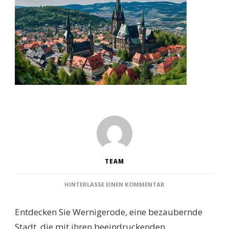
TEAM
ZU
HINTERLASSE EINEN KOMMENTAR
WERNIGERODE
SEHENSWÜRDIGKEITE
Entdecken Sie Wernigerode, eine bezaubernde
ENTDECKUNGSREISE
DURCH
Stadt, die mit ihren beeindruckenden