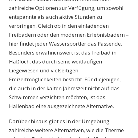
IE D
zahlreiche Optionen zur Verfügung, um sowohl
IE B
entspannte als auch aktive Stunden zu
ESTEN B
ADEOASEN F
verbringen. Gleich ob in den einladenden
ÜR E
Freibädern oder den modernen Erlebnisbädern –
RHOLSAME S
TUNDEN
hier findet jeder Wassersportler das Passende.
Besonders erwähnenswert ist das Freibad in
Haßloch, das durch seine weitläufigen
Liegewiesen und vielseitigen
Freizeitmöglichkeiten besticht. Für diejenigen,
die auch in der kalten Jahreszeit nicht auf das
Schwimmen verzichten möchten, ist das
Hallenbad eine ausgezeichnete Alternative.
Darüber hinaus gibt es in der Umgebung
zahlreiche weitere Alternativen, wie die Therme